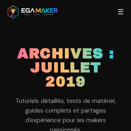
Aller
Men
au
☰
contenu
principal
ARCHIVES :
JUILLET
2019
Tutoriels détaillés, tests de matériel,
guides complets et partages
d'expérience pour les makers
passionnés.