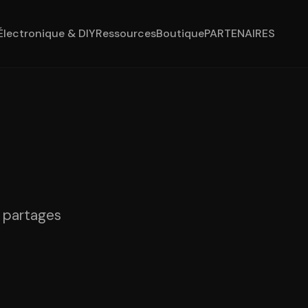
Électronique & DIY
Ressources
Boutique
PARTENAIRES
t partages