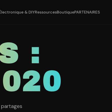
Électronique & DIY
Ressources
Boutique
PARTENAIRES
S :
2020
t partages