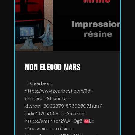
Mon Elegoo Mars
Gearbest :
https://www.gearbest.com/3d-
printers–3d-printer-
kits/pp_3002879157392507.html?
lkid=79204558
Amazon :
https://amzn.to/2WAH0g5
Le
nécessaire : La résine :