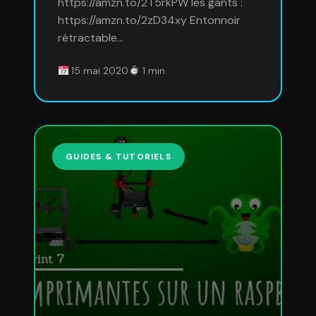
https://amzn.to/2T5rkPW les gants :
https://amzn.to/2zD34xy Entonnoir
rétractable…
15 mai 2020
1 min
GUIDES & TUTORIELS