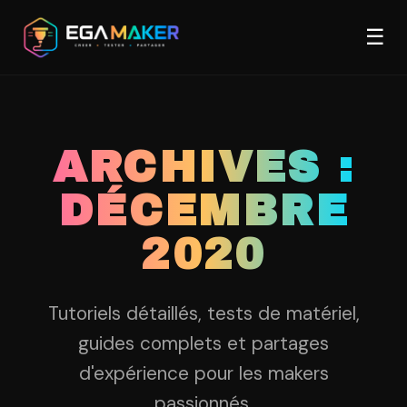
Aller
Men
au
☰
contenu
principal
ARCHIVES :
DÉCEMBRE
2020
Tutoriels détaillés, tests de matériel,
guides complets et partages
d'expérience pour les makers
passionnés.