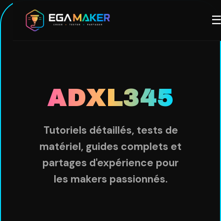
Aller
M
au
contenu
principal
ADXL345
Tutoriels détaillés, tests de
matériel, guides complets et
partages d'expérience pour
les makers passionnés.