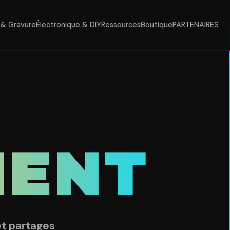
& Gravure
Électronique & DIY
Ressources
Boutique
PARTENAIRES
MENT
et partages