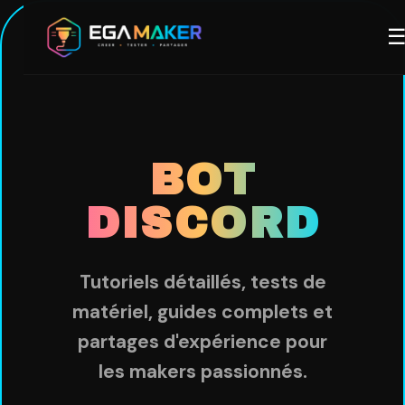
Aller
M
au
contenu
principal
BOT
DISCORD
Tutoriels détaillés, tests de
matériel, guides complets et
partages d'expérience pour
les makers passionnés.