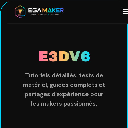
Aller
M
au
contenu
principal
E3DV6
Tutoriels détaillés, tests de
matériel, guides complets et
partages d'expérience pour
les makers passionnés.