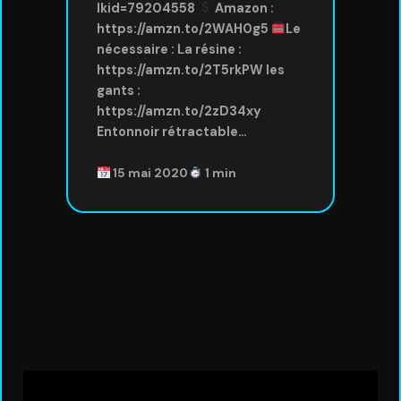
lkid=79204558
Amazon :
https://amzn.to/2WAH0g5
Le
nécessaire : La résine :
https://amzn.to/2T5rkPW les
gants :
https://amzn.to/2zD34xy
Entonnoir rétractable…
15 mai 2020
1 min