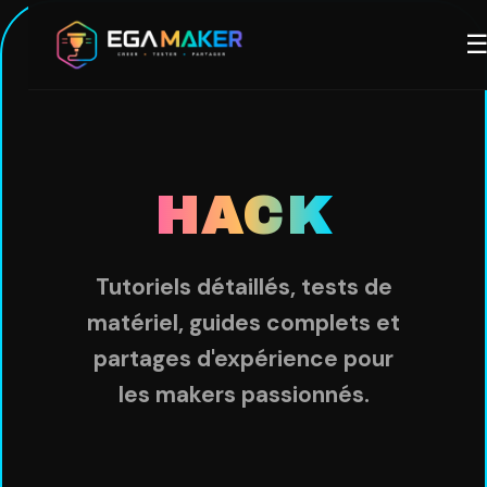
Aller
M
au
contenu
principal
HACK
Tutoriels détaillés, tests de
matériel, guides complets et
partages d'expérience pour
les makers passionnés.