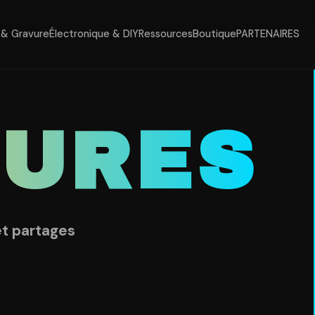
& Gravure
Électronique & DIY
Ressources
Boutique
PARTENAIRES
VURES
et partages