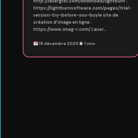
http://lasergrbl.com/download/lightburn :
https://lightburnsoftware.com/pages/trial-
version-try-before-you-buyle site de
création d’image en ligne :
https://www.imag-r.com/ Laser…
18 décembre 2020
1 min