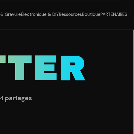
& Gravure
Électronique & DIY
Ressources
Boutique
PARTENAIRES
TTER
et partages