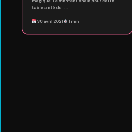
magique. Le montant finale pour cette
table a été de ……
30 avril 2021
1 min