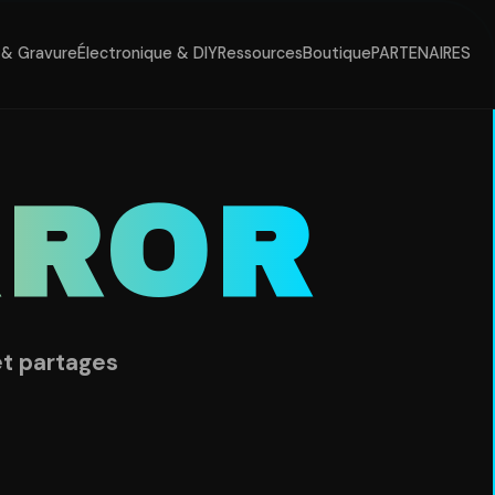
& Gravure
Électronique & DIY
Ressources
Boutique
PARTENAIRES
RROR
et partages