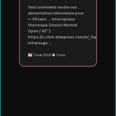
Voici comment rendre nos
alimentation silencieuse pour
+-40cent …. interrupteur
thermique (choisir Normal
Open / 45° ):
https://s.click.aliexpress.com/e/_AqIxh5The
infrarouge :…
7 mai 2021
1 min