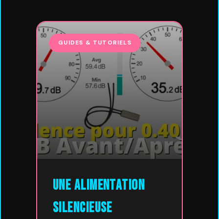
GUIDES & TUTORIELS
Une alimentation
silencieuse