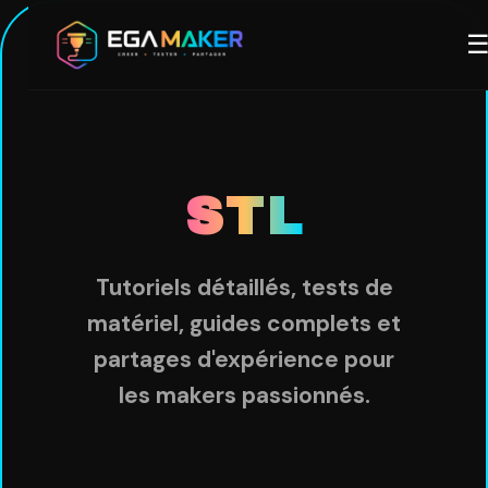
Aller
M
au
contenu
principal
STL
Tutoriels détaillés, tests de
matériel, guides complets et
partages d'expérience pour
les makers passionnés.