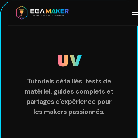
Aller
M
au
contenu
principal
UV
Tutoriels détaillés, tests de
matériel, guides complets et
partages d'expérience pour
les makers passionnés.