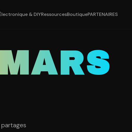
Électronique & DIY
Ressources
Boutique
PARTENAIRES
 MARS
t partages