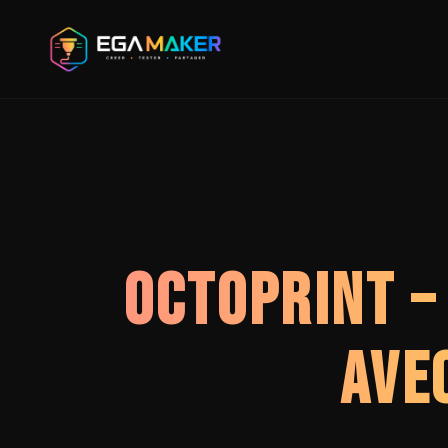
Aller
au
contenu
principal
OCTOPRINT –
AVE