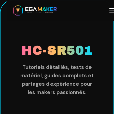
Aller
M
au
contenu
principal
HC-SR501
Tutoriels détaillés, tests de
matériel, guides complets et
partages d'expérience pour
les makers passionnés.