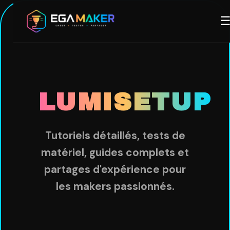
Aller
M
au
contenu
principal
LUMISETUP
Tutoriels détaillés, tests de
matériel, guides complets et
partages d'expérience pour
les makers passionnés.