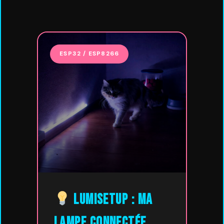
ESP32 / ESP8266
LumiSetup : Ma
lampe connectée