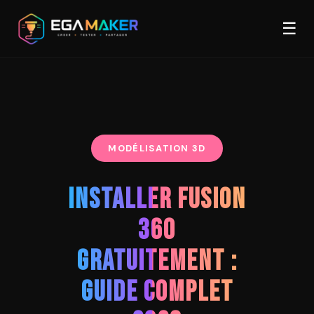
Aller
Men
au
☰
contenu
principal
MODÉLISATION 3D
INSTALLER FUSION
360
GRATUITEMENT :
GUIDE COMPLET