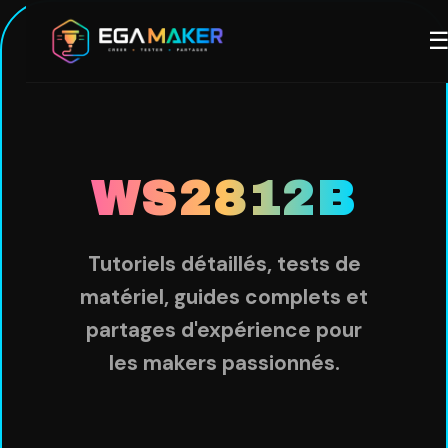
Aller
M
au
contenu
principal
WS2812B
Tutoriels détaillés, tests de
matériel, guides complets et
partages d'expérience pour
les makers passionnés.