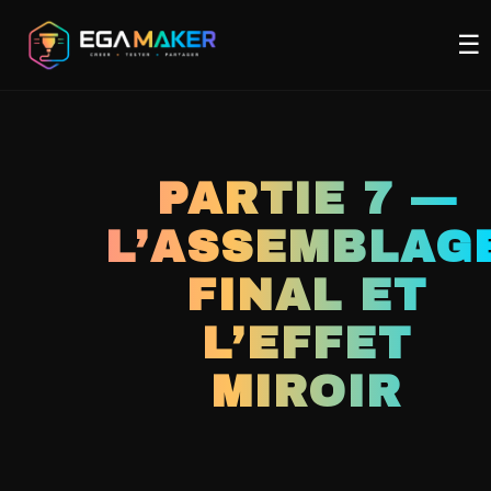
Aller
Me
au
☰
contenu
principal
PARTIE 7 —
L’ASSEMBLAG
FINAL ET
L’EFFET
MIROIR