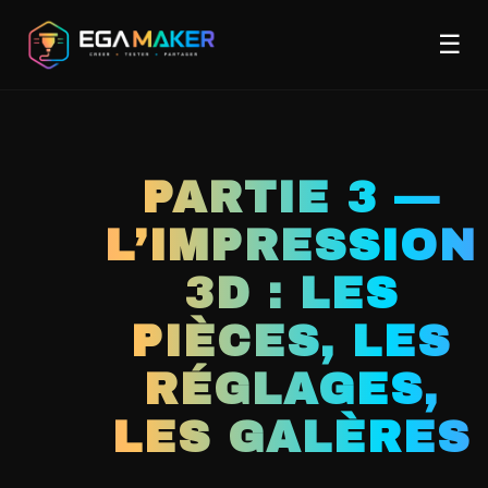
Aller
Men
au
☰
contenu
principal
PARTIE 3 —
L’IMPRESSION
3D : LES
PIÈCES, LES
RÉGLAGES,
LES GALÈRES