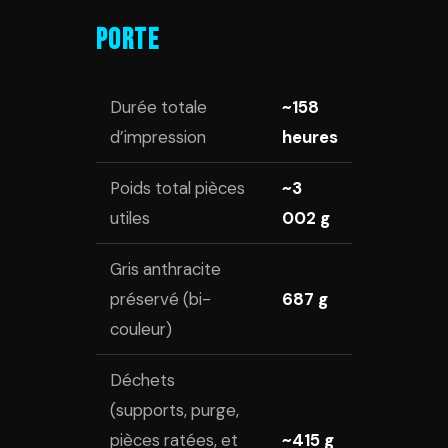
porte
Durée totale
~158
d’impression
heures
Poids total pièces
~3
utiles
002 g
Gris anthracite
préservé (bi-
687 g
couleur)
Déchets
(supports, purge,
pièces ratées, et
~415 g